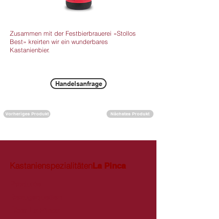
Zusammen mit der Festbierbrauerei «Stollos
Best» kreirten wir ein wunderbares
Kastanienbier.
Handelsanfrage
Vorheriges Produkt
Nächstes Produkt
Kastanienspezialitäten
La Pinca
Produkte
Bezugsquellen
Über La Pinca