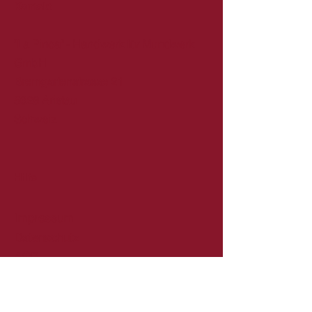
Kontakt
"La Pinca" - Handwerk für Mundwerk
GmbH
Bremgartenstrasse 21
5628 Aristau
Schweiz
Hilfe
Impressum
Datenschutz
AGB
Folgen Sie uns