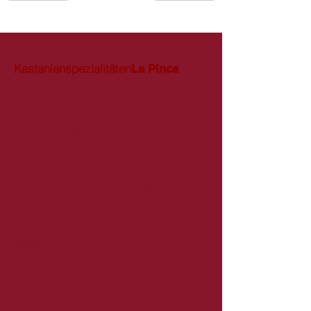
Kastanienspezialitäten
La Pinca
Produkte
Bezugsquellen
Über La Pinca
Kontakt
"La Pinca" - Handwerk für Mundwerk
GmbH
Bremgartenstrasse 21
5628 Aristau
Schweiz