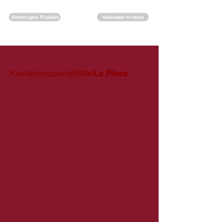
Vorheriges Produkt
Nächstest Produkt
Kastanienspezialitäten
La Pinca
Produkte
Bezugsquellen
Über La Pinca
Kontakt
"La Pinca" - Handwerk für Mundwerk
GmbH
Bremgartenstrasse 21
5628 Aristau
Schweiz