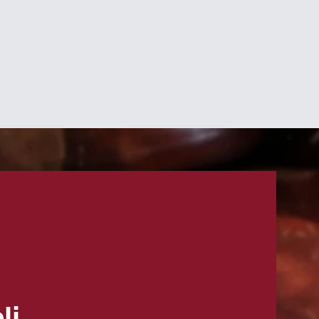
L
A PIN
C
A
li