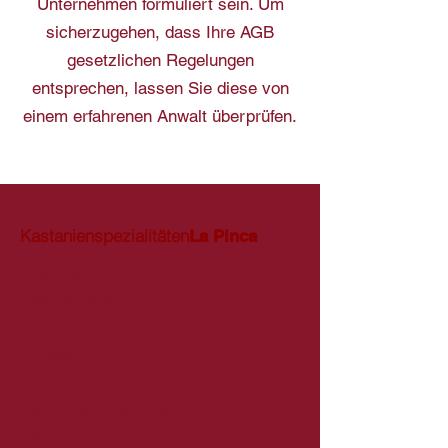
Unternehmen formuliert sein. Um
sicherzugehen, dass Ihre AGB
gesetzlichen Regelungen
entsprechen, lassen Sie diese von
einem erfahrenen Anwalt überprüfen.
Kastanienspezialitäten
La Pinca
Produkte
Bezugsquellen
Über La Pinca
Kontakt
"La Pinca" - Handwerk für Mundwerk
GmbH